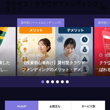
クライフ｜クラウドファンディング・
ライフ
貸付型(ソーシャルレンディング)
よくあ
2018.01.16
20
ラウド
クラウドバンクはなぜ投資家から選
ソー
デメリ
ばれる？投資家から見たポイントを
上の
まとめました
す！
PickUP
お役立ち
サービス別