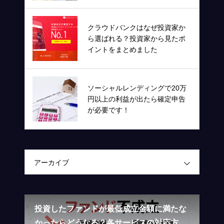
クラウドバンクはなぜ投資家か
ら選ばれる？投資家から見たポ
イントをまとめました
ソーシャルレンディングで20万
円以上の利益が出たら確定申告
が必要です！
アーカイブ
ファ
投資したファンドが最低成立金額に満たな
Cr
かったらどうなる？各サービスの対応方法
設