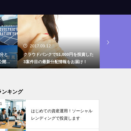
2017.09.12
2017.07.
月分と
クラウドバンクで51,000円を投資した
クラウドバン
公開し
3案件目の最新分配情報をお届け！
ファンドから
す！
ランキング
1
はじめての資産運用！ソーシャル
レンディングで投資します