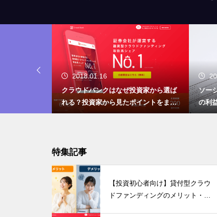
2018.01.16
20
型クラウドフ
クラウドバンクはなぜ投資家から選ば
ソー
・デメリット
れる？投資家から見たポイントをまと
の利
めました
特集記事
【投資初心者向け】貸付型クラウ
ドファンディングのメリット・デ
メリットを分かりやすく解説！