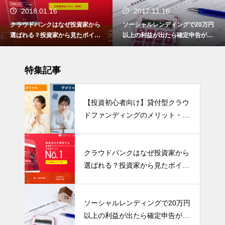
2017.11.16
2017.10.20
ソーシャルレンディングで20万円
クラウドバンクにて2017年10月
以上の利益が出たら確定申告が必
分として配当された分配金の内容
要です！
を公開します！
特集記事
【投資初心者向け】貸付型クラウ
ドファンディングのメリット・デ
メリットを分かりやすく解説！
クラウドバンクはなぜ投資家から
選ばれる？投資家から見たポイン
トをまとめました
ソーシャルレンディングで20万円
以上の利益が出たら確定申告が必