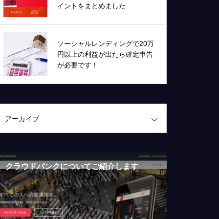
イントをまとめました
ソーシャルレンディングで20万
円以上の利益が出たら確定申告
が必要です！
アーカイブ
クラウドバンクについてご紹介します
クラウドバ
ンド、3か
た！