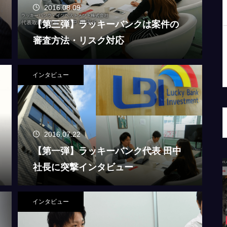
2016.08.09
【第三弾】ラッキーバンクは案件の
審査方法・リスク対応
インタビュー
2016.07.22
【第一弾】ラッキーバンク代表 田中
社長に突撃インタビュー
発電ファ
今さら聞けない「マイナス金利」って何？
れまし
初心者が5分で理解できた分かりやすい説
明
インタビュー