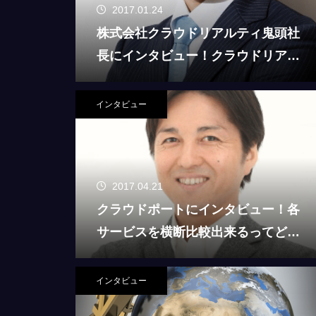
2017.01.24
株式会社クラウドリアルティ鬼頭社
長にインタビュー！クラウドリアル
ティってどんなサービス？
インタビュー
2017.04.21
クラウドポートにインタビュー！各
サービスを横断比較出来るってどう
クラウドバンクに投資をした風力
いうこと？！
ンド、3か月目の分配金が入金さ
た！
インタビュー