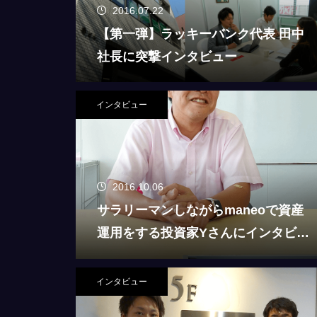
2016.07.22
【第一弾】ラッキーバンク代表 田中
社長に突撃インタビュー
インタビュー
2016.10.06
サラリーマンしながらmaneoで資産
運用をする投資家Yさんにインタビュ
続き３ページ目【完結】クラウド
ー
ィの鬼頭社長に特別インタビュー
ました！
インタビュー