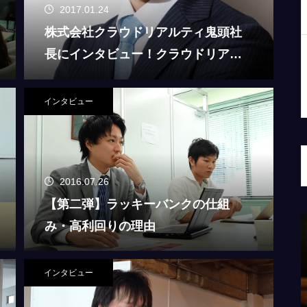
2017.01.24
株式会社クラウドリアルティ鬼頭社
長にインタビュー！クラウドリアル
ティってどんなサービス？
インタビュー
2016.07.26
【第二弾】ラッキーバンクの仕組
み・高利回りの理由
リアルテ
英国民投票・・・結果はEU離脱！残留だ
しちゃい
と思っていただけに、ビックリでした。
インタビュー