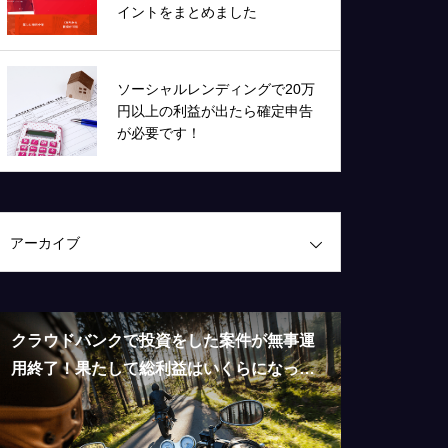
イントをまとめました
ソーシャルレンディングで20万
円以上の利益が出たら確定申告
が必要です！
アーカイブ
クラウドバンクで投資をした案件が無事運
続き３ペー
用終了！果たして総利益はいくらになった
ィの鬼頭社
のか？
ました！